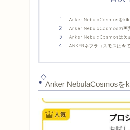
Anker NebulaCosmosをk
Anker NebulaCosmo
Anker NebulaCosm
ANKERネブラコスモスは今
Anker NebulaCosmos