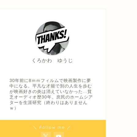
くろかわ ゆうじ
30年前に8ｍｍフィルムで映画製作に夢
中になる。平凡な才能で別の人生を歩む
が映画好きの炎は消えていなかった…貧
乏オーディオ歴30年。庶民のホームシア
ターを生涯研究（終わりはありません
ｗ）
＼ Follow me ／