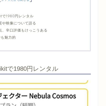
ikitで1980円レンタル
sの画質や映像について語る
osは欠点、辛口評価もけっこうある
でも魅力的
をkikitで1980円レンタル