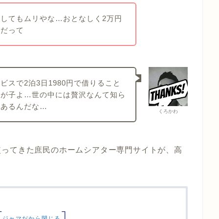
してもムリやな…おとなしく2万円
せだって
スで2泊3日1980円で借りること
いが子よ…世の中には贅沢なんて知ら
もあるんだな…
くろかわ
使ってきた庶民のホームシアター専門サイトが、高
[
]
ジャマだから閉じる