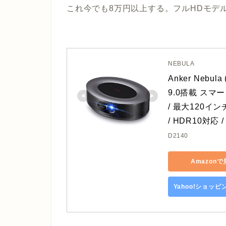
これ今でも8万円以上する。フルHDモデ
NEBULA
Anker Nebula
9.0搭載 スマ
/ 最大120イ
/ HDR10対応
D2140
Amazon
Yahoo!ショッ