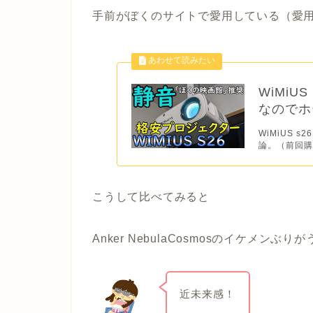
手前がぼくのサイトで愛用している（愛用する
WiMi
なのでホ
WiMiUS 
論。（前回購入
こうして比べてみると
Anker NebulaCosmosのイケメン
近未来感！