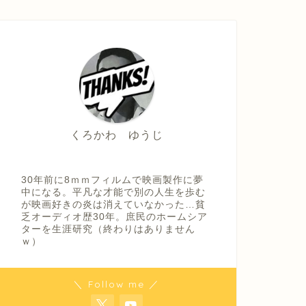
くろかわ ゆうじ
30年前に8ｍｍフィルムで映画製作に夢
中になる。平凡な才能で別の人生を歩む
が映画好きの炎は消えていなかった…貧
乏オーディオ歴30年。庶民のホームシア
ターを生涯研究（終わりはありません
ｗ）
＼ Follow me ／