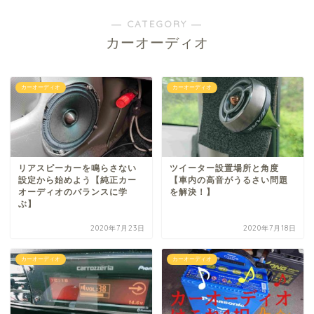
― CATEGORY ―
カーオーディオ
カーオーディオ
カーオーディオ
リアスピーカーを鳴らさない
ツイーター設置場所と角度
設定から始めよう【純正カー
【車内の高音がうるさい問題
オーディオのバランスに学
を解決！】
ぶ】
2020年7月23日
2020年7月18日
カーオーディオ
カーオーディオ